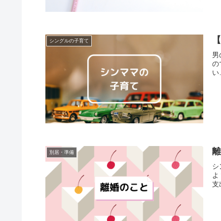
シングルの子育て
男
の
い
別居・準備
シ
よ
支