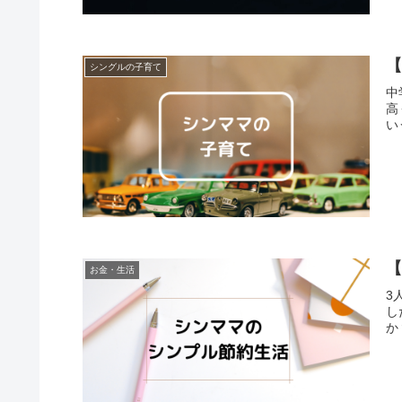
シングルの子育て
中
高
い
お金・生活
3
し
か