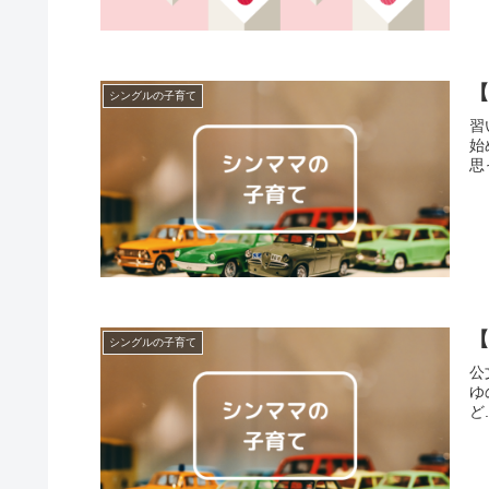
シングルの子育て
習
始
思っ
シングルの子育て
公
ゆ
ど.