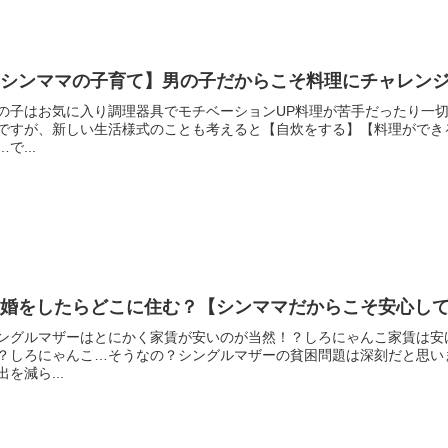
【シンママの子育て】男の子だからこそ料理にチャレン
の子はお気に入り調理器具でモチベーションUP料理が苦手だったり一
ですが、新しい生活様式のことも考えると【自炊をする】【料理ができ
…で...
離婚をしたらどこに住む？【シンママだからこそ安心し
ングルマザーはとにかく家賃が安いのが当然！？しろにゃんこ家賃は安
？しろにゃんこ…そうなの？シングルマザーの貧困問題は深刻だと思い
出を減ら...