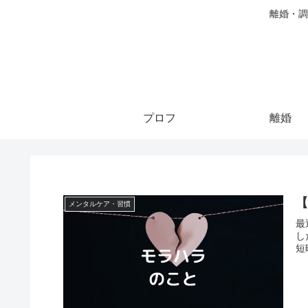
離婚・調
プロフ
離婚
メンタルケア・習慣
最
し
短