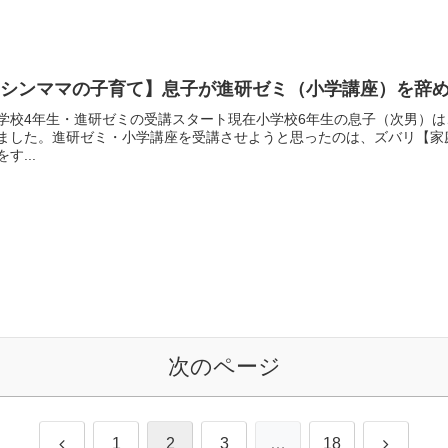
【シンママの子育て】息子が進研ゼミ（小学講座）を辞
学校4年生・進研ゼミの受講スタート現在小学校6年生の息子（次男）
ました。進研ゼミ・小学講座を受講させようと思ったのは、ズバリ【家
をす...
次のページ
前
次
1
2
3
…
18