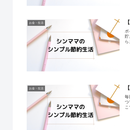
お金・生活
ポ
貯
ら
お金・生活
毎
つ
こ