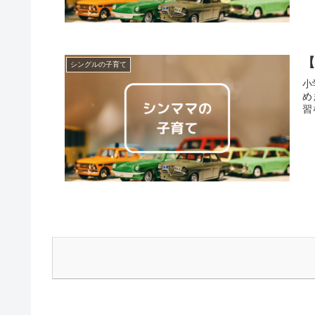
シングルの子育て
小
め
習