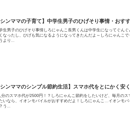
【シンママの子育て】中学生男子のひげそり事情・おす
学生男子のひげそり事情しろにゃんこ長男くんは中学生になってぐんぐ
くなったし、ひげも気になるようになってきたんだよ～しろにゃんこで
うより...
【シンママのシンプル節約生活】スマホ代をとにかく安
人分のスマホ代が2500円！？しろにゃんこ節約をしたいけど、毎月の
たいなら、イオンモバイルがおすすめだよ！しろにゃんこ…イオンモバ
？う...