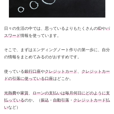
日々の生活の中では、思っているよりもたくさんの
ID
や
パ
スワード
情報を使っています。
そこで、まずはエンディングノート作りの第一歩に、自分
の情報をまとめてみるのがおすすめです。
使っている
銀行口座
や
クレジットカード
、
クレジットカー
ドの引落に使っている口座
はどこか。
光熱費
や
家賃
、
ローンの支払いは毎月何日にどのように支
払っている
のか。（
振込
・
自動引落
・
クレジットカード払
い
など）