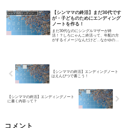
るのがおすすめなんだよシングルマザー
は、家のことや保険のことなど、自分に
しかわからないことがたくさんあります
【シンママの終活】まだ30代です
シンママのエンディングノート
よね？子どもが小さい...
が・子どものためにエンディング
ノートを作る！
まだ30代なのにシングルマザーが終
活！？しろにゃんこ終活って、年配の方
がするイメージなんだけど…なかゆのま
だまだ生きる予定だけど(笑)シングルマザ
ーだからこそ準備しておきたいと思って
るんだよ。しろにゃんこそういっても、
まだ30代なのに早すぎ...
【シンママの終活】エンディングノート
はえんぴつで書こう！
【シンママの終活】エンディングノート
に書く内容って？
コメント