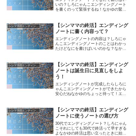
いの？しろにゃんこエンディングノート
を書くのって緊張するね！なかゆの緊張
するけど、その万年筆はどうしたの？し
ろにゃんこエンディングノートって万年
筆とか筆で書くんじゃないの？エンディ
【シンママの終活】エンディング
シンママのエンディングノート
ングノートを書こうとノー...
ノートに書く内容って？
エンディングノートの内容は？しろにゃ
んこエンディングノートのことはわかっ
たけどなにを書けばいいのかな？なかゆ
のお金に関わることを書くのがおすすめ
だよ！しろにゃんこお金のことは大切だ
もんね☆エンディングノートは自由に作
【シンママの終活】エンディング
シンママのエンディングノート
ることができますが、自由...
ノートは誕生日に見直しをしよ
う！
エンディングノートが完成したらしろに
ゃんこエンディングノートができたから
安心だねなかゆのちょっと待って！エン
ディングノートは定期的に見直しが必要
だよしろにゃんこ書いたら完成じゃない
の？エンディングノートにお金のことや
【シンママの終活】エンディング
シンママのエンディングノート
保険のこと、登録サイトの...
ノートに使うノートの選び方
30代でエンディングノート？しろにゃん
こそれにしても30代で終活って早すぎる
よなかゆの終活は思い立ったときに始め