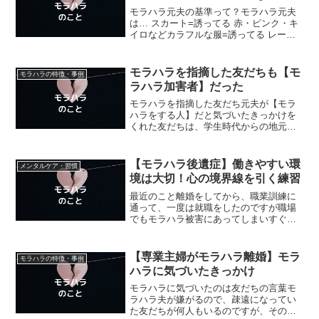
モラハラ元夫の基準って？モラハラ元夫
は… スカート=誘ってる 赤・ピンク・キ
イロなどカラフルな服=誘ってる レース
やサイドが紐の下着=誘ってるという基準
の人でした。【自分の好み】というのは
【ただの言い訳】で、【本当は誘って
モラハラを指摘した友だちも【モ
モラハラの特徴・事例
る】【相手の本当の...
ラハラ加害者】だった
モラハラを指摘した友だち元夫が【モラ
ハラをする人】だと気づいたきっかけを
くれた友だちは、学生時代からの地元の
友だちでした。過去記事→☆元夫がモラ
ハラをする人だと気づいてからも、離婚
をする決意をするまでは悩んだし時間も
【モラハラ後遺症】働きやすい環
メンタルケア・習慣
かかりました…。でも、モ...
境は大切！心の境界線を引く練習
最近のこと離婚をしてから、職業訓練に
通って、一度は就職をしたのですが職場
でもモラハラ被害にあってしまいすぐに
退職しました。その後は在宅ワークで
細々と収入を得ながら生活をしていたの
ですが、在宅ワークのほかにも収入源が
【専業主婦がモラハラ離婚】モラ
モラハラの特徴・事例
欲しいと思い始めて短時間の...
ハラに気づいたきっかけ
モラハラに気づいたのは友だちの言葉モ
ラハラ夫が嫌がるので、疎遠になってい
た友だちが何人もいるのですが、その中