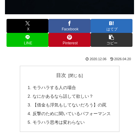
X
Facebook
はてブ
LINE
Pinterest
コピー
2020.12.06
2026.04.20
目次
モラハラする人の場合
なにかあるなら話して欲しい？
【借金も浮気もしてないだろう】の罠
反撃のために聞いているパフォーマンス
モラハラ思考は変わらない