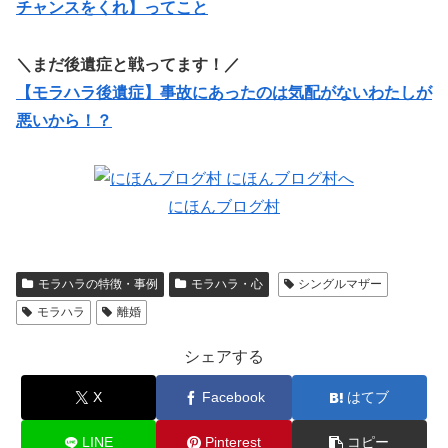
チャンスをくれ】ってこと
＼まだ後遺症と戦ってます！／
【モラハラ後遺症】事故にあったのは気配がないわたしが
悪いから！？
にほんブログ村
モラハラの特徴・事例
モラハラ・心
シングルマザー
モラハラ
離婚
シェアする
X
Facebook
はてブ
LINE
Pinterest
コピー