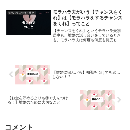
のひとりにひさしぶりに会うことがあり
ました。小・中学校の同級生で、高校は
別々だったのですが、定期的に会ってい
モラハラ夫がいう【チャンスをく
モラハラの特徴・事例
たけれど、モラハラ夫と結...
れ】は【モラハラをするチャンス
をくれ】ってこと
【チャンスをくれ】というモラハラ夫別
居中も、離婚の話し合いをしているとき
も、モラハラ夫は何度も何度も何度も
【チャンスをくれ】といいました。今ま
でチャンスは13年間あった。何百回も何
千回もあったのに、チャンスを使わなか
ったのはあなた（モラハラ...
【離婚に悩んだら】知識をつけて相談は
しない！？
【お金を貯めるよりも稼ぐ力をつけ
る！】離婚のために大切なこと
コメント