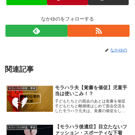
なかゆのをフォローする
なかゆの
関連記事
モラハラ夫【覚書を催促】児童手
モラハラの特徴・事例
当は使いこみ！？
子どもたちとの面会のあとは覚書を催促
子どもたちと離婚後はじめて面会交流を
したモラハラ元夫は、覚書の催促をし始
めます。離婚の話し合いのときにモラハ
ラ元夫が勝手に覚書を作ってきました
が、覚書に対しての約束はなにもしてい
【モラハラ後遺症】目立たないフ
モラハラの特徴・事例
ません。たとえば…覚書に同...
ァッション・スポーティな下着